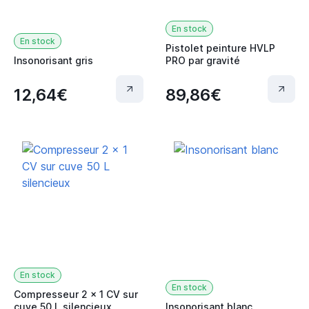
En stock
En stock
Pistolet peinture HVLP
Insonorisant gris
PRO par gravité
12,64€
89,86€
En stock
En stock
Compresseur 2 x 1 CV sur
cuve 50 L silencieux
Insonorisant blanc