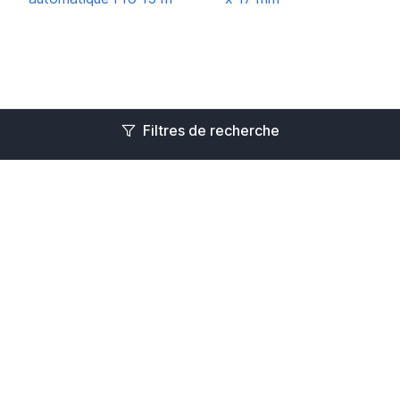
Filtres de recherche
En stock
En stock
Dévidoir automatique Pro
Tuyau à air ø 10 mm x 17
15 m
mm
119,34€
31,04€