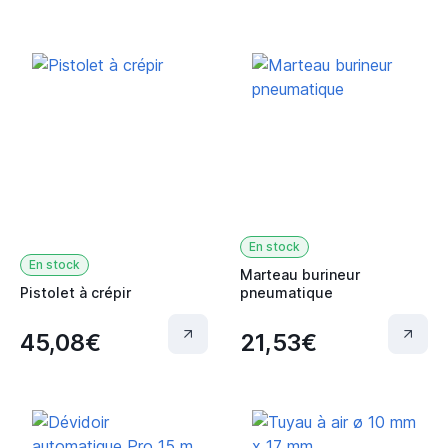
En stock
En stock
Marteau burineur
Pistolet à crépir
pneumatique
45,08€
21,53€