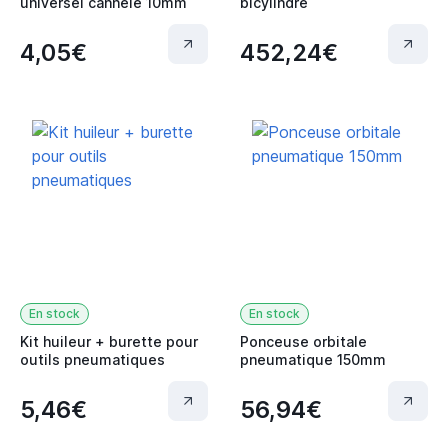
universel cannelé 10mm
bicylindre
4,05€
452,24€
En stock
En stock
Kit huileur + burette pour
Ponceuse orbitale
outils pneumatiques
pneumatique 150mm
5,46€
56,94€