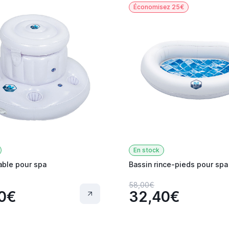
Économisez 25€
En stock
able pour spa
Bassin rince-pieds pour spa
58,00€
0€
32,40€