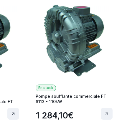
En stock
Pompe soufflante commerciale FT
ale FT
8113 - 1.10kW
1 284,10€