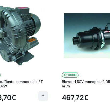
En stock
ufflante commerciale FT
Blower 1,5CV monophasé D5
50kW
m³/h
8,70€
467,72€