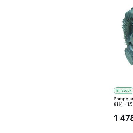
En stock
Pompe so
8114 - 1.
1 47