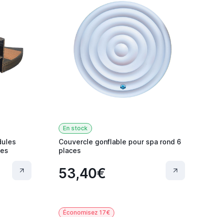
En stock
dules
Couvercle gonflable pour spa rond 6
ces
places
53,40€
Économisez 17€