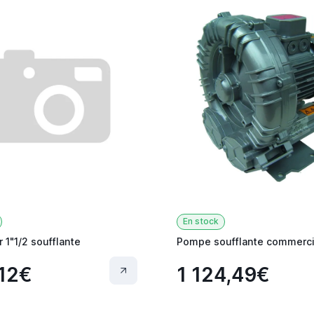
En stock
ir 1"1/2 soufflante
Pompe soufflante commerci
12€
1 124,49€