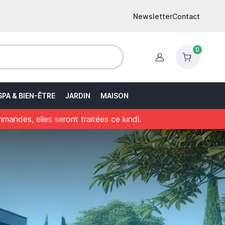
Newsletter
Contact
0
Identification
SPA & BIEN-ÊTRE
JARDIN
MAISON
ndes, elles seront traitées ce lundi.