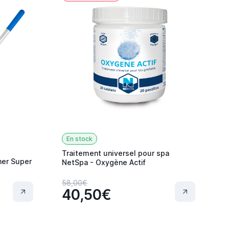
En stock
Traitement universel pour spa
ner Super
NetSpa - Oxygène Actif
58,00€
40,50€