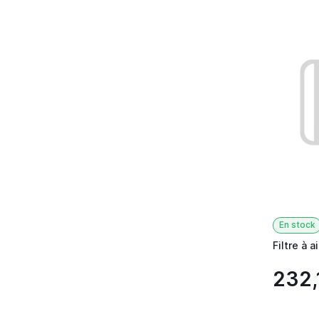
En stock
Filtre à a
232,